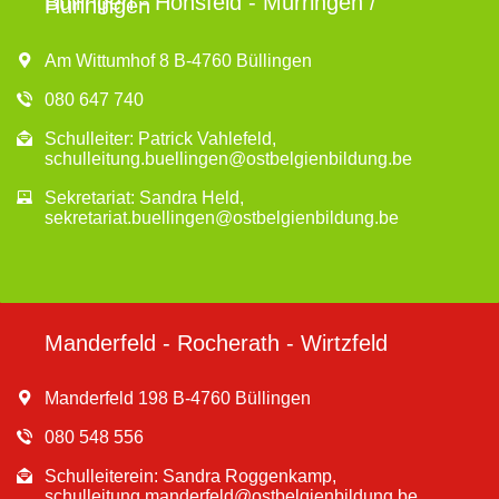
Büllingen - Honsfeld - Mürringen /
Hünningen
Am Wittumhof 8 B-4760 Büllingen
080 647 740
Schulleiter: Patrick Vahlefeld,
schulleitung.buellingen@ostbelgienbildung.be
Sekretariat: Sandra Held,
sekretariat.buellingen@ostbelgienbildung.be
Manderfeld - Rocherath - Wirtzfeld
Manderfeld 198 B-4760 Büllingen
080 548 556
Schulleiterein: Sandra Roggenkamp,
schulleitung.manderfeld@ostbelgienbildung.be