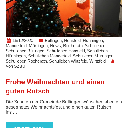
15/12/2020
Büllingen
,
Honsfeld
,
Hünningen
,
Manderfeld
,
Mürringen
,
News
,
Rocherath
,
Schulleben
,
Schulleben Büllingen
,
Schulleben Honsfeld
,
Schulleben
Hünningen
,
Schulleben Manderfeld
,
Schulleben Mürringen
,
Schulleben Rocherath
,
Schulleben Wirtzfeld
,
Wirtzfeld
Von
SZBu
Frohe Weihnachten und einen
guten Rutsch
Die Schulen der Gemeinde Büllingen wünschen allen ein
gesegnetes Weihnachtsfest und einen guten Rutsch
ins
…