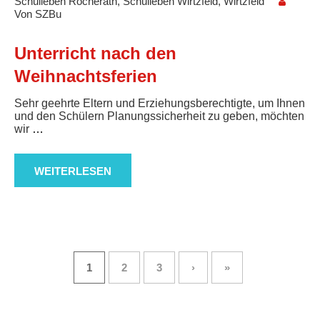
Schulleben Rocherath
,
Schulleben Wirtzfeld
,
Wirtzfeld
Von
SZBu
Unterricht nach den
Weihnachtsferien
Sehr geehrte Eltern und Erziehungsberechtigte, um Ihnen
und den Schülern Planungssicherheit zu geben, möchten
wir
…
WEITERLESEN
1
2
3
›
»