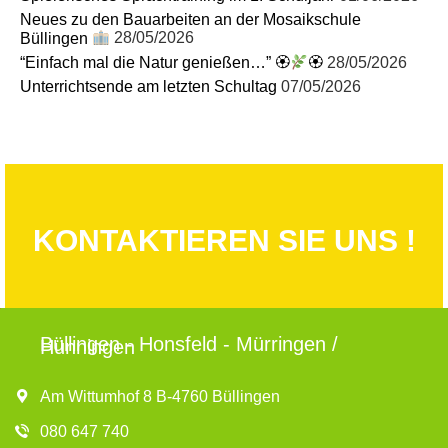
Neues zu den Bauarbeiten an der Mosaikschule
Büllingen
28/05/2026
“Einfach mal die Natur genießen…” 🏵
🏵
28/05/2026
Unterrichtsende am letzten Schultag
07/05/2026
KONTAKTIEREN SIE UNS !
Büllingen - Honsfeld - Mürringen /
Hünningen
Am Wittumhof 8 B-4760 Büllingen
080 647 740