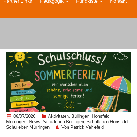
Partner Links
Pädagogik
Fundkiste
Kontakt
08/07/2026
Aktivitäten
,
Büllingen
,
Honsfeld
,
Mürringen
,
News
,
Schulleben Büllingen
,
Schulleben Honsfeld
,
Schulleben Mürringen
Von
Patrick Vahlefeld