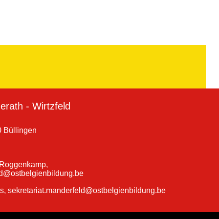
rath - Wirtzfeld
 Büllingen
a Roggenkamp,
ld@ostbelgienbildung.be
ns, sekretariat.manderfeld@ostbelgienbildung.be