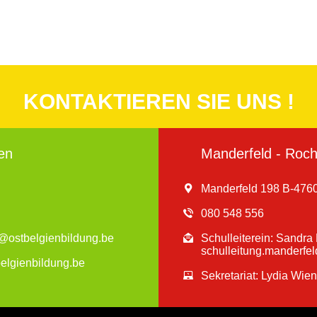
KONTAKTIEREN SIE UNS !
en
Manderfeld - Roche
Manderfeld 198 B-4760
080 548 556
en@ostbelgienbildung.be
Schulleiterein: Sandr
schulleitung.manderfe
belgienbildung.be
Sekretariat: Lydia Wie