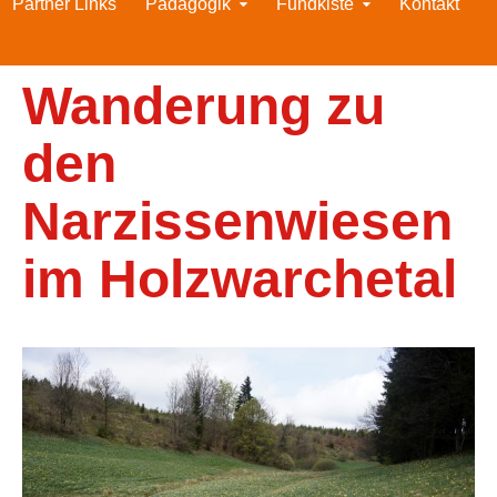
Partner Links
Pädagogik
Fundkiste
Kontakt
Wanderung zu
den
Narzissenwiesen
im Holzwarchetal