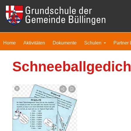
Home
Aktivitäten
Dokumente
Schulen
Partner 
Schneeballgedich