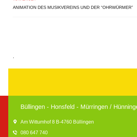
ANIMATION DES MUSIKVEREINS UND DER “OHRWÜRMER”
.
Büllingen - Honsfeld - Mürringen / Hünning
Am Wittumhof 8 B-4760 Büllingen
080 647 740