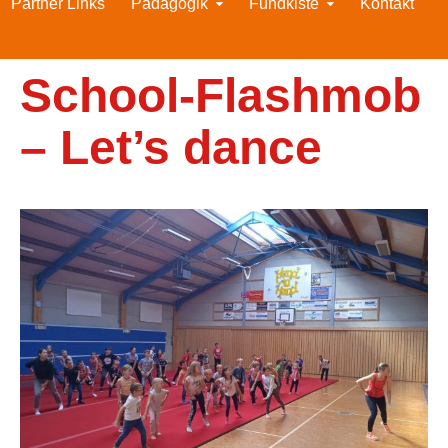
Partner Links
Pädagogik
Fundkiste
Kontakt
School-Flashmob
– Let’s dance