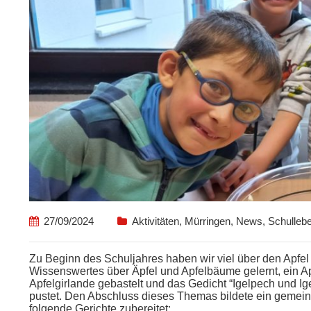
27/09/2024
Aktivitäten
,
Mürringen
,
News
,
Schulleb
Zu Beginn des Schuljahres haben wir viel über den Apfel
Wissenswertes über Äpfel und Apfelbäume gelernt, ein A
Apfelgirlande gebastelt
und das Gedicht “
I
gelpech
und Ig
pustet
. Den Abschluss dieses
Thema
s bildete ein gemei
folgende Gerichte zubereitet: