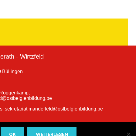
rath - Wirtzfeld
 Büllingen
a Roggenkamp,
ld@ostbelgienbildung.be
ns, sekretariat.manderfeld@ostbelgienbildung.be
OK
WEITERLESEN