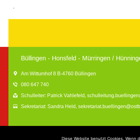
.
Büllingen - Honsfeld - Mürringen / Hünning
Am Wittumhof 8 B-4760 Büllingen
080 647 740
Schulleiter: Patrick Vahlefeld, schulleitung.buelling
Sekretariat: Sandra Held, sekretariat.buellingen@ost
Diese Website benutzt Cookies. Wenn du