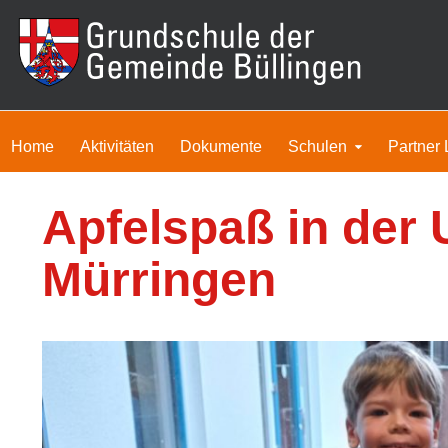
Home
Aktivitäten
Dokumente
Schulen
Partner 
Apfelspaß in der 
Mürringen