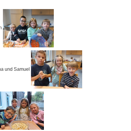
on
nna und Samuel