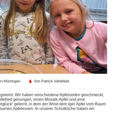
en Mürringen
Von
Patrick Vahlefeld
 gelernt. Wir haben verschiedene Apfelsorten geschmeckt,
pfellied gesungen,
ei
nen Mosaik-A
pfel
und eine
elglück
“
gelernt
,
in dem
der Wind dem Igel Äpfel vom Baum
nsames Apfelessen. In
unser
er
Schulk
üche haben wir