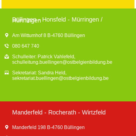
Büllingen - Honsfeld - Mürringen /
Hünningen
Am Wittumhof 8 B-4760 Büllingen
080 647 740
Schulleiter: Patrick Vahlefeld,
schulleitung.buellingen@ostbelgienbildung.be
Sekretariat: Sandra Held,
sekretariat.buellingen@ostbelgienbildung.be
Manderfeld - Rocherath - Wirtzfeld
Manderfeld 198 B-4760 Büllingen