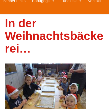
Partner Links
Pädagogik
Fundkiste
Kontakt
In der
Weihnachtsbäcke
rei…