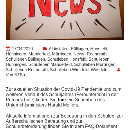
17/04/2020
Aktivitäten
,
Büllingen
,
Honsfeld
,
Hünningen
,
Manderfeld
,
Mürringen
,
News
,
Rocherath
,
Schulleben Büllingen
,
Schulleben Honsfeld
,
Schulleben
Hünningen
,
Schulleben Manderfeld
,
Schulleben Mürringen
,
Schulleben Rocherath
,
Schulleben Wirtzfeld
,
Wirtzfeld
Von
SZBu
Zur aktuellen Situation der Covid-19 Pandemie und zum
weiteren Verlauf des Schuljahres (Fernunterricht in der
Primarschule) finden Sie
hier
ein Schreiben des
Unterrichtsministers Harald Mollers.
Aktuelle Informationen zur Betreuung in den Schulen, zur
Außerschulischen Betreuung und zur
Schülerbeförderung finden Sie in dem FAQ-Dokument