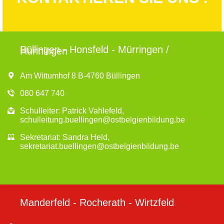
Büllingen - Honsfeld - Mürringen /
Hünningen
Am Wittumhof 8 B-4760 Büllingen
080 647 740
Schulleiter: Patrick Vahlefeld,
schulleitung.buellingen@ostbelgienbildung.be
Sekretariat: Sandra Held,
sekretariat.buellingen@ostbelgienbildung.be
Manderfeld - Rocherath - Wirtzfeld