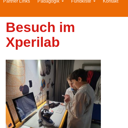
Partner Links
Pädagogik
Fundkiste
Kontakt
Besuch im
Xperilab