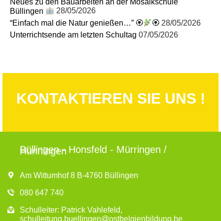
Neues zu den Bauarbeiten an der Mosaikschule
Büllingen
28/05/2026
“Einfach mal die Natur genießen…” 🏵
🏵
28/05/2026
Unterrichtsende am letzten Schultag
07/05/2026
KONTAKTIEREN SIE UNS !
Büllingen - Honsfeld - Mürringen /
Hünningen
Am Wittumhof 8 B-4760 Büllingen
080 647 740
Schulleiter: Patrick Vahlefeld,
schulleitung.buellingen@ostbelgienbildung.be