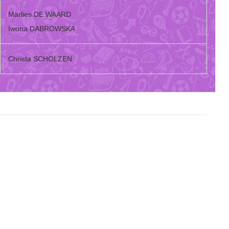
Marlies DE WAARD
Iwona DABROWSKA
Christa SCHOLZEN