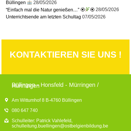
Büllingen
28/05/2026
“Einfach mal die Natur genießen…” 🏵
🏵
28/05/2026
Unterrichtsende am letzten Schultag
07/05/2026
KONTAKTIEREN SIE UNS !
Büllingen - Honsfeld - Mürringen /
Hünningen
Am Wittumhof 8 B-4760 Büllingen
080 647 740
Schulleiter: Patrick Vahlefeld,
schulleitung.buellingen@ostbelgienbildung.be