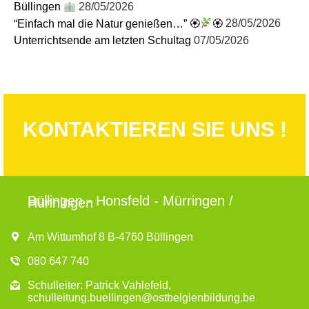
Büllingen
28/05/2026
“Einfach mal die Natur genießen…” 🏵
🏵
28/05/2026
Unterrichtsende am letzten Schultag
07/05/2026
KONTAKTIEREN SIE UNS !
Büllingen - Honsfeld - Mürringen /
Hünningen
Am Wittumhof 8 B-4760 Büllingen
080 647 740
Schulleiter: Patrick Vahlefeld,
schulleitung.buellingen@ostbelgienbildung.be