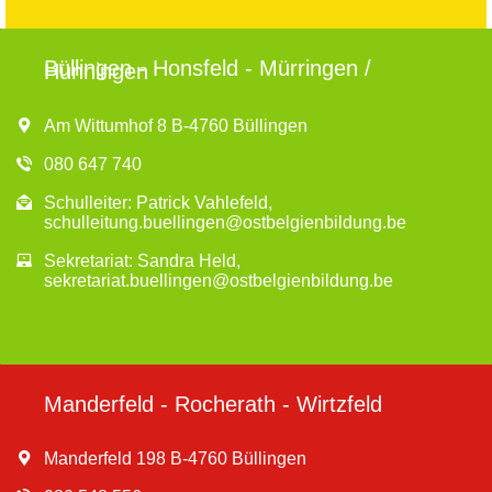
Büllingen - Honsfeld - Mürringen /
Hünningen
Am Wittumhof 8 B-4760 Büllingen
080 647 740
Schulleiter: Patrick Vahlefeld,
schulleitung.buellingen@ostbelgienbildung.be
Sekretariat: Sandra Held,
sekretariat.buellingen@ostbelgienbildung.be
Manderfeld - Rocherath - Wirtzfeld
Manderfeld 198 B-4760 Büllingen