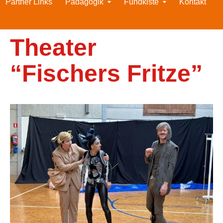
Partner Links
Pädagogik
Fundkiste
Kontakt
Theater
“Fischers Fritze”