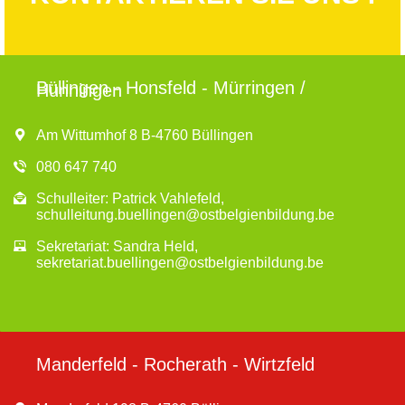
Büllingen - Honsfeld - Mürringen /
Hünningen
Am Wittumhof 8 B-4760 Büllingen
080 647 740
Schulleiter: Patrick Vahlefeld,
schulleitung.buellingen@ostbelgienbildung.be
Sekretariat: Sandra Held,
sekretariat.buellingen@ostbelgienbildung.be
Manderfeld - Rocherath - Wirtzfeld