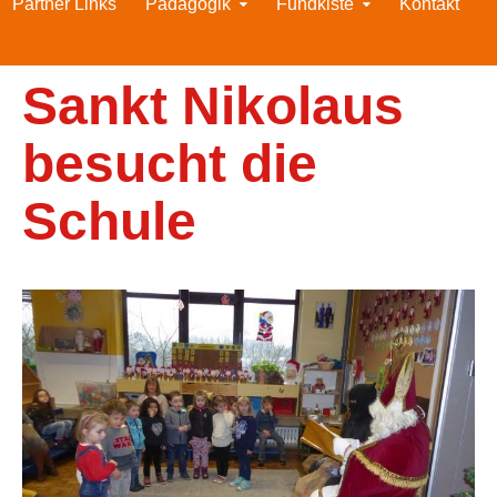
Partner Links
Pädagogik
Fundkiste
Kontakt
Sankt Nikolaus
besucht die
Schule