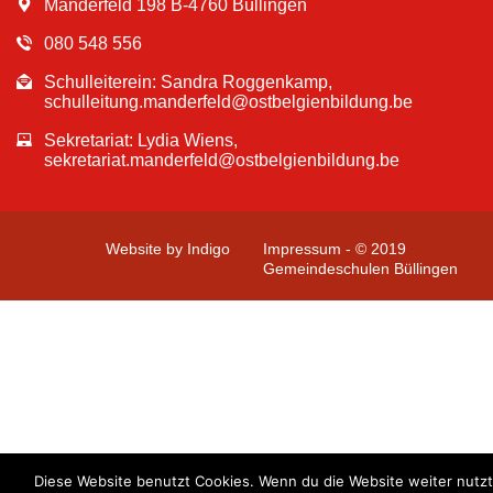
Manderfeld 198 B-4760 Büllingen
080 548 556
Schulleiterein: Sandra Roggenkamp,
schulleitung.manderfeld@ostbelgienbildung.be
Sekretariat: Lydia Wiens,
sekretariat.manderfeld@ostbelgienbildung.be
Website by Indigo
Impressum - © 2019
Gemeindeschulen Büllingen
Diese Website benutzt Cookies. Wenn du die Website weiter nutzt