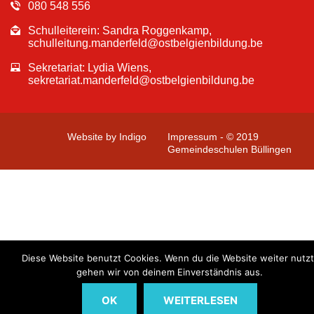
080 548 556
Schulleiterein: Sandra Roggenkamp,
schulleitung.manderfeld@ostbelgienbildung.be
Sekretariat: Lydia Wiens,
sekretariat.manderfeld@ostbelgienbildung.be
Website by Indigo
Impressum - © 2019
Gemeindeschulen Büllingen
Diese Website benutzt Cookies. Wenn du die Website weiter nutzt
gehen wir von deinem Einverständnis aus.
OK
WEITERLESEN