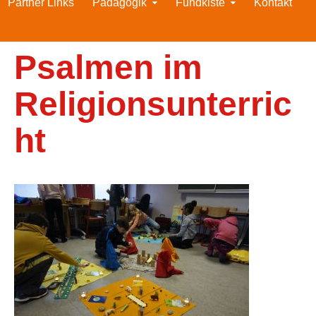
Partner Links
Pädagogik
Fundkiste
Kontakt
Psalmen im
Religionsunterric
ht