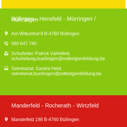
Büllingen - Honsfeld - Mürringen /
Hünningen
Am Wittumhof 8 B-4760 Büllingen
080 647 740
Schulleiter: Patrick Vahlefeld,
schulleitung.buellingen@ostbelgienbildung.be
Sekretariat: Sandra Held,
sekretariat.buellingen@ostbelgienbildung.be
Manderfeld - Rocherath - Wirtzfeld
Manderfeld 198 B-4760 Büllingen