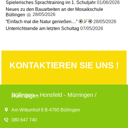
Spielerisches Sprachtraining im 1. Schuljahr
01/06/2026
Neues zu den Bauarbeiten an der Mosaikschule
Büllingen
28/05/2026
“Einfach mal die Natur genießen…” 🏵
🏵
28/05/2026
Unterrichtsende am letzten Schultag
07/05/2026
KONTAKTIEREN SIE UNS !
Büllingen - Honsfeld - Mürringen /
Hünningen
Am Wittumhof 8 B-4760 Büllingen
080 647 740