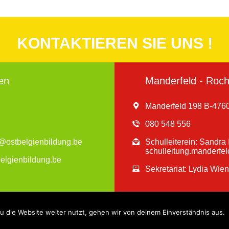
KONTAKTIEREN SIE UNS !
en
Manderfeld - Roche
Manderfeld 198 B-4760
080 548 556
en@ostbelgienbildung.be
Schulleiterein: Sandr
schulleitung.manderfe
belgienbildung.be
Sekretariat: Lydia Wie
 die Website weiter nutzt, gehen wir von deinem Einverständnis aus.
Website by Indigo
Impressum - © 2019 Gemeindesc