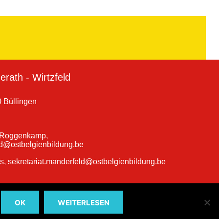
rath - Wirtzfeld
 Büllingen
a Roggenkamp,
ld@ostbelgienbildung.be
ns, sekretariat.manderfeld@ostbelgienbildung.be
OK
WEITERLESEN
hulen Büllingen