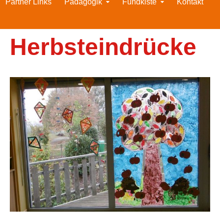
Partner Links
Pädagogik
Fundkiste
Kontakt
Herbsteindrücke