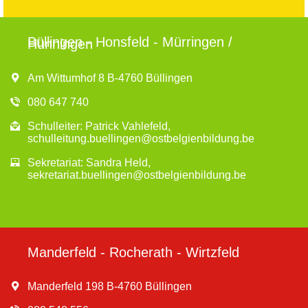
Büllingen - Honsfeld - Mürringen /
Hünningen
Am Wittumhof 8 B-4760 Büllingen
080 647 740
Schulleiter: Patrick Vahlefeld,
schulleitung.buellingen@ostbelgienbildung.be
Sekretariat: Sandra Held,
sekretariat.buellingen@ostbelgienbildung.be
Manderfeld - Rocherath - Wirtzfeld
Manderfeld 198 B-4760 Büllingen