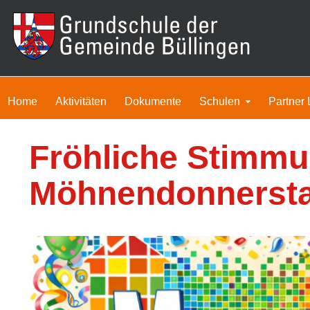
Home
Aktivitäten
Dokumente
Schulen
Partner 
Fröhliche Stimm
Möhnendonnerst