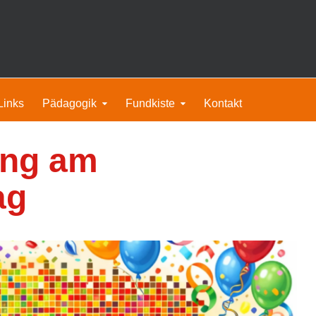
Links
Pädagogik
Fundkiste
Kontakt
ung am
ag