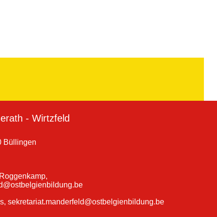
rath - Wirtzfeld
 Büllingen
a Roggenkamp,
ld@ostbelgienbildung.be
ns, sekretariat.manderfeld@ostbelgienbildung.be