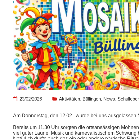
23/02/2026
Aktivitäten
,
Büllingen
,
News
,
Schulleben
Am Donnerstag, den 12.02., wurde bei uns ausgelassen 
Bereits um 11.30 Uhr sorgten die ortsansässigen Möhnen 
viel guter Laune, Musik und karnevalistischem Schwung
Natürlich durfte auch das ein oder andere närrische Ritual