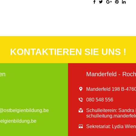
KONTAKTIEREN SIE UNS !
en
Manderfeld - Roche
Manderfeld 198 B-4760
080 548 556
en@ostbelgienbildung.be
Schulleiterein: Sandr
schulleitung.manderfe
belgienbildung.be
Sekretariat: Lydia Wie