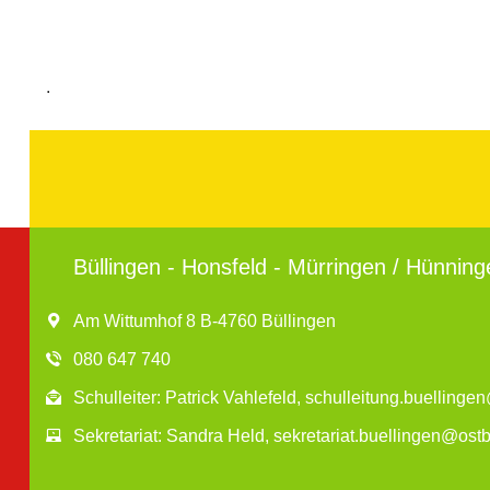
.
Büllingen - Honsfeld - Mürringen / Hünning
Am Wittumhof 8 B-4760 Büllingen
080 647 740
Schulleiter: Patrick Vahlefeld, schulleitung.buelling
Sekretariat: Sandra Held, sekretariat.buellingen@ost