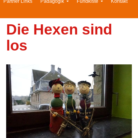
Partner Links
Pädagogik
Fundkiste
Kontakt
Die Hexen sind
los