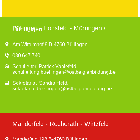
Büllingen - Honsfeld - Mürringen /
Hünningen
Am Wittumhof 8 B-4760 Büllingen
080 647 740
Schulleiter: Patrick Vahlefeld,
schulleitung.buellingen@ostbelgienbildung.be
Sekretariat: Sandra Held,
sekretariat.buellingen@ostbelgienbildung.be
Manderfeld - Rocherath - Wirtzfeld
Manderfeld 198 B-4760 Büllingen