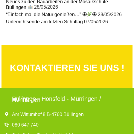
Neues zu den Bauarbeiten an der Mosaikschule
Büllingen
28/05/2026
“Einfach mal die Natur genießen…” 🏵
🏵
28/05/2026
Unterrichtsende am letzten Schultag
07/05/2026
KONTAKTIEREN SIE UNS !
Büllingen - Honsfeld - Mürringen /
Hünningen
Am Wittumhof 8 B-4760 Büllingen
080 647 740