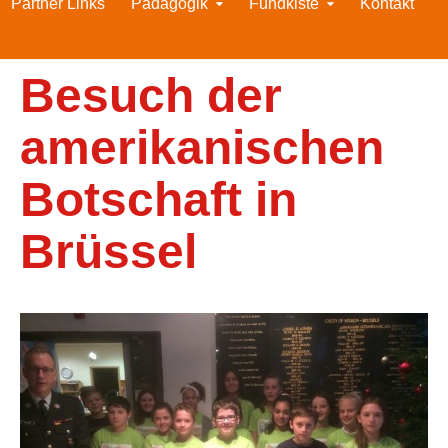
Partner Links
Pädagogik
Fundkiste
Kontakt
Besuch der
amerikanischen
Botschaft in
Brüssel