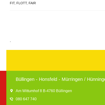
FIT, FLOTT, FAIR
.
Büllingen - Honsfeld - Mürringen / Hünning
Am Wittumhof 8 B-4760 Büllingen
080 647 740