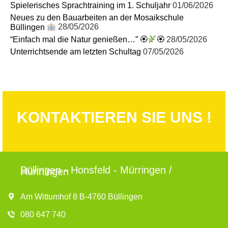
Spielerisches Sprachtraining im 1. Schuljahr
01/06/2026
Neues zu den Bauarbeiten an der Mosaikschule
Büllingen
28/05/2026
“Einfach mal die Natur genießen…” 🏵
🏵
28/05/2026
Unterrichtsende am letzten Schultag
07/05/2026
KONTAKTIEREN SIE UNS !
Büllingen - Honsfeld - Mürringen /
Hünningen
Am Wittumhof 8 B-4760 Büllingen
080 647 740