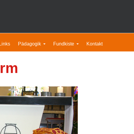
Links
Pädagogik
Fundkiste
Kontakt
irm