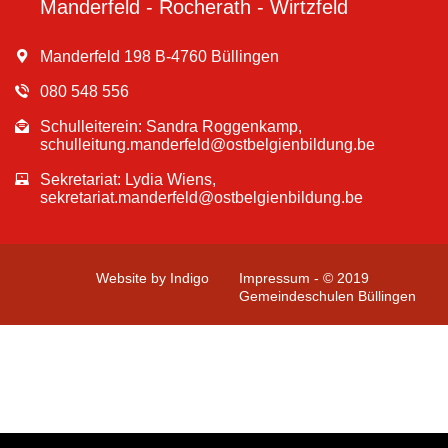
Manderfeld - Rocherath - Wirtzfeld
Manderfeld 198 B-4760 Büllingen
080 548 556
Schulleiterein: Sandra Roggenkamp,
schulleitung.manderfeld@ostbelgienbildung.be
Sekretariat: Lydia Wiens,
sekretariat.manderfeld@ostbelgienbildung.be
Website by Indigo
Impressum - © 2019
Gemeindeschulen Büllingen