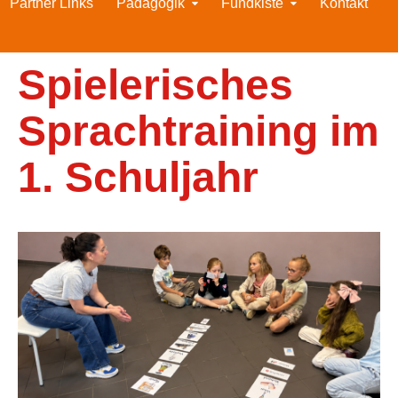
Partner Links
Pädagogik
Fundkiste
Kontakt
Spielerisches
Sprachtraining im
1. Schuljahr