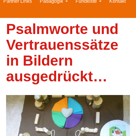
Partner Links
Pädagogik
Fundkiste
Kontakt
Psalmworte und
Vertrauenssätze
in Bildern
ausgedrückt…