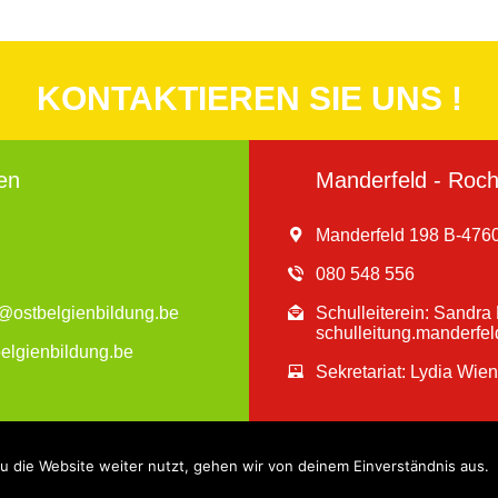
KONTAKTIEREN SIE UNS !
en
Manderfeld - Roche
Manderfeld 198 B-4760
080 548 556
en@ostbelgienbildung.be
Schulleiterein: Sandr
schulleitung.manderfe
belgienbildung.be
Sekretariat: Lydia Wie
 die Website weiter nutzt, gehen wir von deinem Einverständnis aus.
Website by Indigo
Impressum - © 2019 Gemeindesc