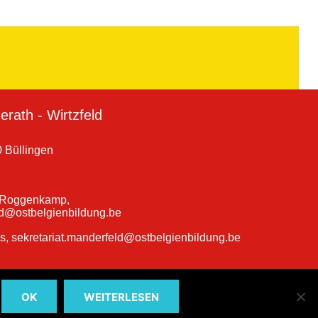
rath - Wirtzfeld
 Büllingen
a Roggenkamp,
ld@ostbelgienbildung.be
ns, sekretariat.manderfeld@ostbelgienbildung.be
OK
WEITERLESEN
hulen Büllingen