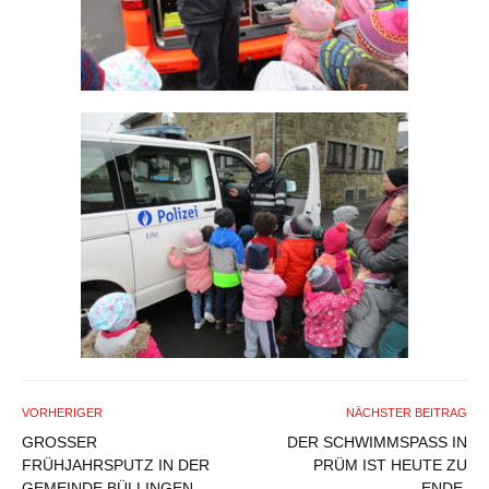
VORHERIGER
NÄCHSTER BEITRAG
GROSSER F
DER SCHWIMMSPASS IN P
RÜHJAHRSPUTZ IN DER G
RÜM IST HEUTE ZU E
EMEINDE BÜLLINGEN
NDE.