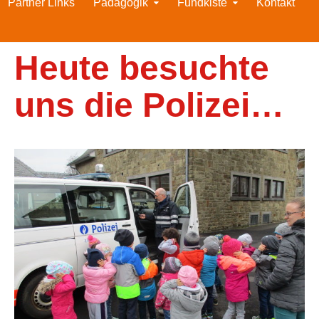
Partner Links
Pädagogik
Fundkiste
Kontakt
Heute besuchte
uns die Polizei…