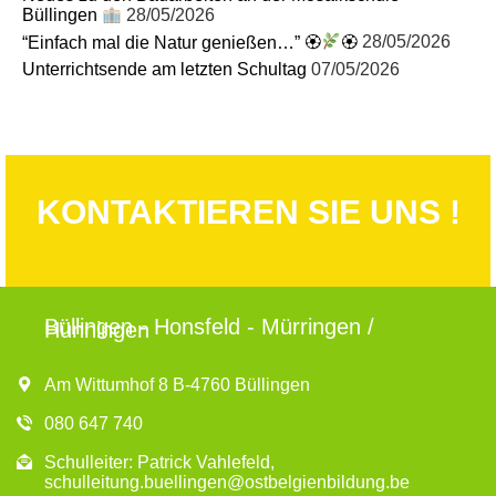
Büllingen
28/05/2026
“Einfach mal die Natur genießen…” 🏵
🏵
28/05/2026
Unterrichtsende am letzten Schultag
07/05/2026
KONTAKTIEREN SIE UNS !
Büllingen - Honsfeld - Mürringen /
Hünningen
Am Wittumhof 8 B-4760 Büllingen
080 647 740
Schulleiter: Patrick Vahlefeld,
schulleitung.buellingen@ostbelgienbildung.be