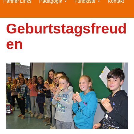
Partner Links
Pädagogik
Fundkiste
Kontakt
Geburtstagsfreud
en