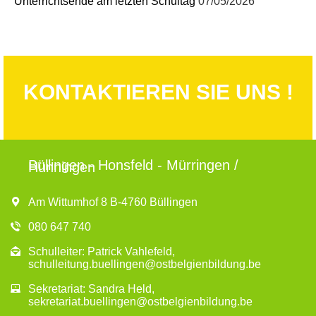
Unterrichtsende am letzten Schultag
07/05/2026
KONTAKTIEREN SIE UNS !
Büllingen - Honsfeld - Mürringen /
Hünningen
Am Wittumhof 8 B-4760 Büllingen
080 647 740
Schulleiter: Patrick Vahlefeld,
schulleitung.buellingen@ostbelgienbildung.be
Sekretariat: Sandra Held,
sekretariat.buellingen@ostbelgienbildung.be