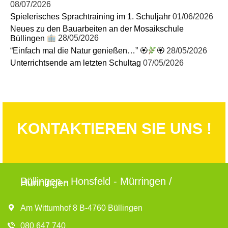
08/07/2026
Spielerisches Sprachtraining im 1. Schuljahr
01/06/2026
Neues zu den Bauarbeiten an der Mosaikschule
Büllingen
28/05/2026
“Einfach mal die Natur genießen…” 🏵
🏵
28/05/2026
Unterrichtsende am letzten Schultag
07/05/2026
KONTAKTIEREN SIE UNS !
Büllingen - Honsfeld - Mürringen /
Hünningen
Am Wittumhof 8 B-4760 Büllingen
080 647 740