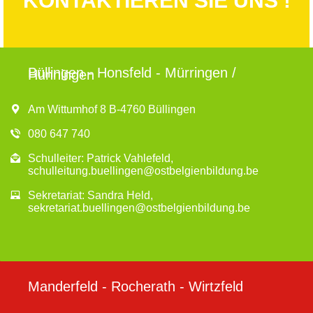
KONTAKTIEREN SIE UNS !
e
g
a
u
t
n
i
Büllingen - Honsfeld - Mürringen /
Hünningen
o
d
n
A
Am Wittumhof 8 B-4760 Büllingen
n
080 647 740
s
Schulleiter: Patrick Vahlefeld,
schulleitung.buellingen@ostbelgienbildung.be
i
Sekretariat: Sandra Held,
c
sekretariat.buellingen@ostbelgienbildung.be
h
t
e
Manderfeld - Rocherath - Wirtzfeld
n