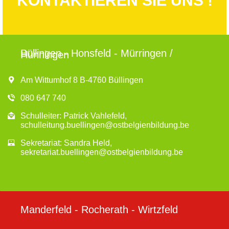
KONTAKTIEREN SIE UNS !
e
g
a
u
t
n
i
Büllingen - Honsfeld - Mürringen /
Hünningen
o
d
n
A
Am Wittumhof 8 B-4760 Büllingen
n
080 647 740
s
Schulleiter: Patrick Vahlefeld,
schulleitung.buellingen@ostbelgienbildung.be
i
Sekretariat: Sandra Held,
c
sekretariat.buellingen@ostbelgienbildung.be
h
t
e
Manderfeld - Rocherath - Wirtzfeld
n