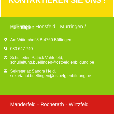
KONTAKTIEREN SIE UNS !
e
g
a
u
t
n
i
Büllingen - Honsfeld - Mürringen /
Hünningen
o
d
n
A
Am Wittumhof 8 B-4760 Büllingen
n
080 647 740
s
Schulleiter: Patrick Vahlefeld,
schulleitung.buellingen@ostbelgienbildung.be
i
Sekretariat: Sandra Held,
c
sekretariat.buellingen@ostbelgienbildung.be
h
t
e
Manderfeld - Rocherath - Wirtzfeld
n