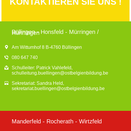
KONTAKTIEREN SIE UNS !
Büllingen - Honsfeld - Mürringen /
Hünningen
Am Wittumhof 8 B-4760 Büllingen
080 647 740
Schulleiter: Patrick Vahlefeld,
schulleitung.buellingen@ostbelgienbildung.be
Sekretariat: Sandra Held,
sekretariat.buellingen@ostbelgienbildung.be
Manderfeld - Rocherath - Wirtzfeld