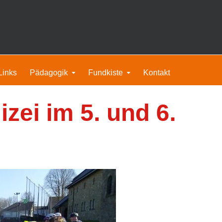
Links
Pädagogik
Fundkiste
Kontakt
zei im 5. und 6.