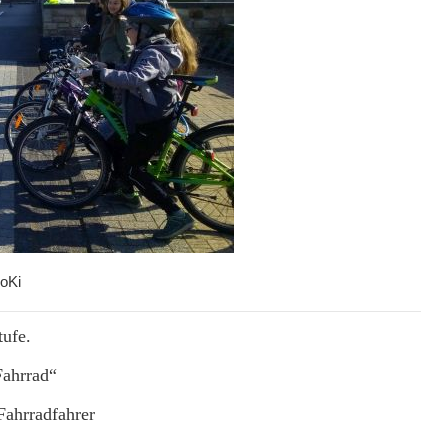
oKi
tufe.
Fahrrad“
Fahrradfahrer