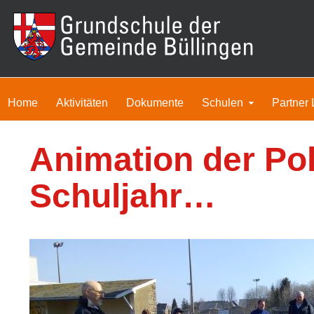
Home
Aktivitäten
Dokumente
Schulen
Partner 
Animation der Poli
Schuljahr…