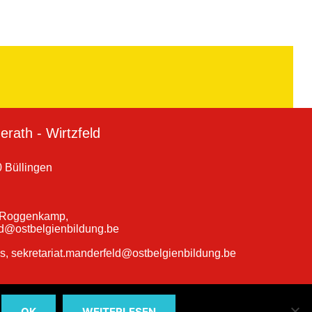
rath - Wirtzfeld
 Büllingen
a Roggenkamp,
ld@ostbelgienbildung.be
ns, sekretariat.manderfeld@ostbelgienbildung.be
OK
WEITERLESEN