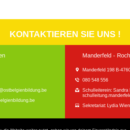
KONTAKTIEREN SIE UNS !
en
Manderfeld - Roche
Manderfeld 198 B-4760
080 548 556
en@ostbelgienbildung.be
Schulleiterein: Sandr
schulleitung.manderfe
belgienbildung.be
Sekretariat: Lydia Wie