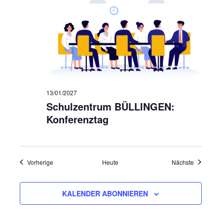
13/01/2027
Schulzentrum BÜLLINGEN:
Konferenztag
Veranstaltungen
Veranstal
Vorherige
Heute
Nächste
KALENDER ABONNIEREN