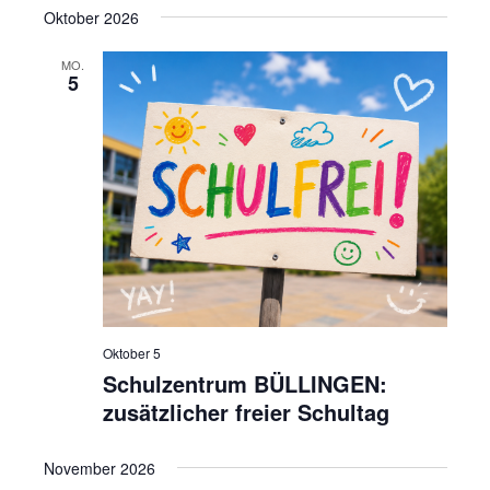
e
g
Oktober 2026
a
u
MO.
t
5
n
i
o
d
n
A
n
s
i
c
h
Oktober 5
Schulzentrum BÜLLINGEN:
t
zusätzlicher freier Schultag
e
n
November 2026