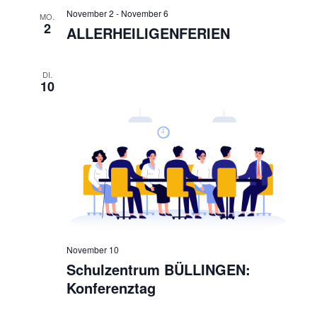
,
November 2
-
November 6
MO.
2
ALLERHEILIGENFERIEN
N
a
DI.
v
10
i
g
a
t
i
o
n
November 10
Schulzentrum BÜLLINGEN:
Konferenztag